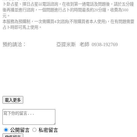
卜卦占星、擇日占星以電話諮詢，在收到第一通電話及問題後，請於五分鐘
後再播並進行諮詢，一個問題進行占卜的時間最長約
20
分鐘，收費為
500
元。
本服務為預購制，一次需購買
4
次諮詢
(
不限購買者本人使用
)
，在有問題需要
占卜時即可馬上使用
。
預約請洽：
亞提米斯 老師 0938-192769
請於午後3:00 - 9:-00來電，謝謝！
載入更多
公開留言
私密留言