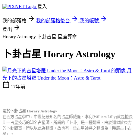
登入
我的部落格
我的部落格後台
我的帳號
登出
Horary Astrology 卜卦占星
星座算命
卜卦占星 Horary Astrology
月
光下的占星塔羅 Under the Moon：Astro & Tarot
17年前
關於卜卦占星
Horary Astrology
在西方占星學中，中世紀最知名的占星師威廉‧李利
(William Lilly)
就是擅長
此一占星技巧的知名占星師，所謂的「卜卦」是一種翻譯，由於類似於東方
的卜卦問事，所以以此為翻譯，故也有一些占星師將之翻譯為「時辰占卜占
星」。