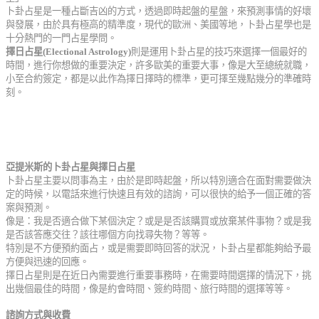
卜卦占星是一種占斷吉凶的方式，透過即時起盤的星盤，來預測事情的好壞
與發展，由於具有極高的精準度，現代的歐洲、美國等地，卜卦占星學也是
十分熱門的一門占星學問。
擇日占星
(Electional Astrology)
則是運用卜卦占星的技巧來選擇一個最好的
時間，進行你想做的重要決定，許多歐美的重要大事，像是大至總統就職，
小至合約簽定，都是以此作為擇日擇時的標準，更可擇至幾點幾分的準確時
刻。
亞提米斯的卜卦占星與擇日占星
卜卦占星主要以問事為主，由於是即時起盤，所以特別適合在面對需要做決
定的時候，以電話來進行快速且有效的諮詢，可以很快的給予一個正確的答
案與預測。
像是：我是否適合做下某個決定？或是是否該購買或放棄某件事物？或是我
是否該答應交往？該往哪個方向找尋失物？等等。
特別是不方便預約面占，或是需要即時回答的狀況，卜卦占星都能夠給予最
方便與迅速的回應。
擇日占星則是在近日內需要進行重要事務時，在需要時間選擇的情況下，挑
出幾個最佳的時間，像是約會時間、簽約時間、旅行時間的選擇等等。
諮詢方式與收費