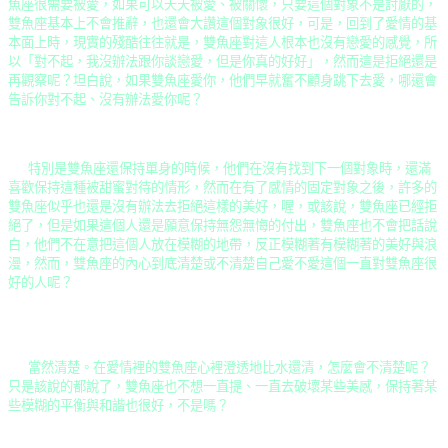
魚座很需要被愛，如果可以天天被愛、被關懷，只要這個對象不是討厭的，
雙魚座基本上不會推辭，也還會大讚這個對象很好，可是，回到了愛情的基
本面上時，現實的殘酷往往就是，雙魚座對這人根本也沒有戀愛的感覺，所
以「對不起，我沒辦法跟你談戀愛，但是你真的好好」，然而這是拒絕還是
再觀察呢？坦白說，如果雙魚座愛你，他們早就奮不顧身跳下去愛，哪還會
告訴你對不起、沒有辦法愛你呢？
特別是雙魚座還保持單身的時候，他們在沒有找到下一個對象時，還滿
喜歡保持這種被甜蜜對待的情形，然而在有了感情的固定對象之後，許多的
雙魚座似乎也還是沒有辦法去拒絕這樣的美好，喔，或該說，雙魚座已經拒
絕了，但是如果這個人還是願意保持無怨無悔的付出，雙魚座也不會把話說
白，他們不在意把這個人放在模糊的地帶，反正模糊著有模糊著的美好與浪
漫，然而，雙魚座的內心到底清楚或不清楚自己愛不愛這個一直對雙魚座很
好的人呢？
當然清楚。在愛情裡的雙魚座心裡澄透地比水還清，怎麼會不清楚呢？
只是該說的都說了，雙魚座也不想一直提、一直去破壞某些美感，保持著某
些模糊的平衡與和諧也很好，不是嗎？