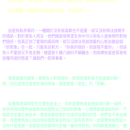
同文刊載：MSN臺灣「女性時尚」 頻道 http://fashion.msn.com.tw/
如需轉載，麻煩請註明出處&作者，非常感謝！^o^/
這是有點矛盾的，一種關於沒有很喜歡也不是愛、卻又沒有辦法放開手
的情結。對於某些人而言，他們總是很希望生命中可以有些人是無條件對他
們很好，但真正到了愛情的面前時，卻又沒辦法用談戀愛的心態去跟這個
「好對象」在一起，只能告訴對方，「你真的很好，但是我不愛你」，但這
些人不愛卻又不肯走開，總還是七纏八繞的不願離去，到底哪些星座容易有
這種吊詭的態度？讓我們一起來看看。
需要被愛的感覺，需要有人對我很好，即使這個對象不是最愛的那一
個，但在感情空窗或失落的時候，還是需要「朋友」的「照顧」。
這種事還滿常發生在雙魚座身上，特別是雙魚座是被追求的那一個時，
很多時候的雙魚座面對到這樣對自己很好的對象，心裡頭是還滿愉快的，不
管是否定義在被追求，雙魚座都很樂於去接受這樣的好意，他們並不會去推
辭，其實雙魚座心知肚明這個對象是對自己是有意思的，就算雙魚座對這人
沒有什麼感覺，卻還是很想要保持這種「被好好對待」的照顧或是關心，雙