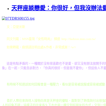
天秤座談戀愛：你很好，但我沒辦法
文：亞提米斯
同文刊載：MSN臺灣「女性時尚」 頻道 http://fashion.msn.com.tw/
如需轉載，麻煩請註明出處&作者，非常感謝！^o^/
這是有點矛盾的，一種關於沒有很喜歡也不是愛、卻又沒有辦法放開手的
象」在一起，只能告訴對方，「你真的很好，但是我不愛你」，但這些人不
有時候不知道該如何回報會是一種壓力，看似是容易被說服或容易被感動
善於人際往來與待人接物向來是天秤座的優點，面對到了熱情與付出很強
人的印象不錯，這樣子的往來長久下去也是一種交到好朋友的方式，交到一