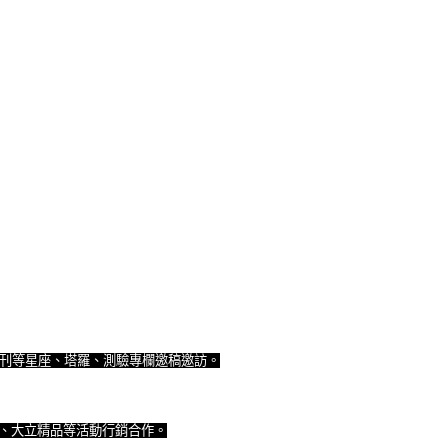
週刊等星座、塔羅、測驗專欄邀稿邀訪。
UET)、大立精品等活動行銷合作。