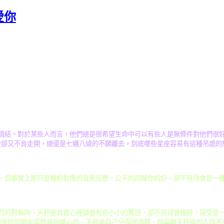
愛你
情結。對於某些人而言，他們總是很希望生命中可以有些人是無條件對他們很
愛卻又不肯走開，總還是七纏八繞的不願離去，到底哪些星座容易有這種吊詭的
，但事實上那只是種相對應的直覺反應，公平的回報你的好，卻不見得會是一
烈的對象時，天秤座其實心裡頭會有些小小的驚訝，卻不見得會推辭，接受是
個很好的朋友當然是很開心的。天秤座自己分得很清楚，但喜歡天秤座的人卻不