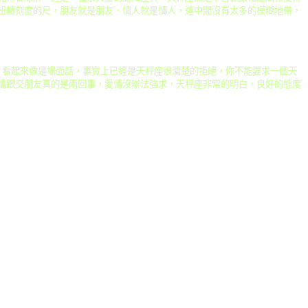
扭轉刻度的尺，朋友就是朋友、情人就是情人，這中間沒有太多的模糊地帶，
，看起來像是場面話，事實上已經是天秤座很清楚的拒絕，你不能要求一個天
情跟交朋友真的是兩回事，愛情沒辦法強求，天秤座非常的明白，良好的態度