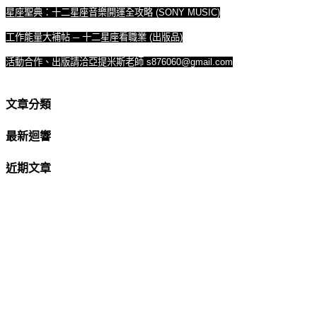
星座聖典：十二星座音樂開運全攻略 (SONY MUSIC)
工作能量大補帖 ─ 十二星座看職業 (出版品)
活動合作、出版請洽亞提米斯老師 s876060@gmail.com
文章分類
最新迴響
近期文章