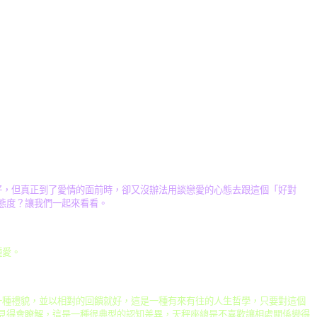
好，但真正到了愛情的面前時，卻又沒辦法用談戀愛的心態去跟這個「好對
態度？讓我們一起來看看。
種愛。
一種禮貌，並以相對的回饋就好，這是一種有來有往的人生哲學，只要對這個
見得會瞭解，這是一種很典型的認知差異，天秤座總是不喜歡讓相處關係變得