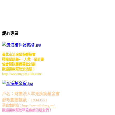
愛心專區
臺北市流浪貓保護協會
殘障貓認養
+
一人救一貓計畫
協會醫院籌備募款計劃
歡迎捐款幫助流浪貓！
http://www.mypet-club.com/
戶名：財團法人罕見疾病基金會
郵政劃播帳號：19343551
基金會網站：
http://www.tfrd.org.tw/
歡迎捐款幫助罕見疾病的朋友們！