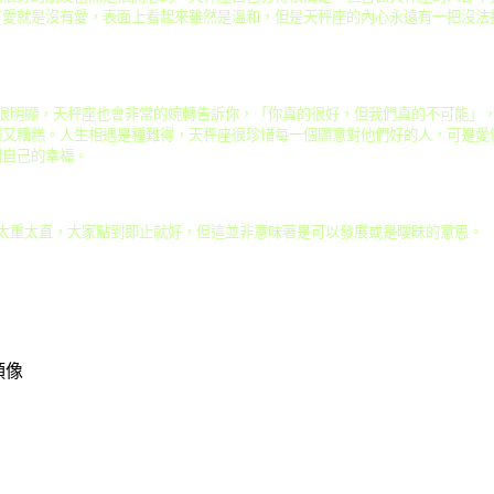
有愛就是沒有愛，表面上看起來雖然是溫和，但是天秤座的內心永遠有一把沒法
很明顯，天秤座也會非常的婉轉告訴你，「你真的很好，但我們真的不可能」
張又糟糕。人生相遇是種難得，天秤座很珍惜每一個願意對他們好的人，可是愛
到自己的幸福。
太重太直，大家點到即止就好，但這並非意味著是可以發展或是曖昧的意思。