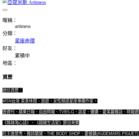
暱稱：
artimess
分類：
星座命理
好友：
累積中
地區：
資歷
過往資歷：
MSN
台灣 美食休閒、旅遊、女性頻道星座專欄作家。
壹週刊、蘋果日報、自由時報、TVBS-G、談星、儂儂、愛美麗雜誌、時報
《姊妹淘心話》、《超級生活家》節目來賓
花王逸萱秀、雅詩蘭黛、THE BODY SHOP、
愛彼錶(AUDEMARS PIG