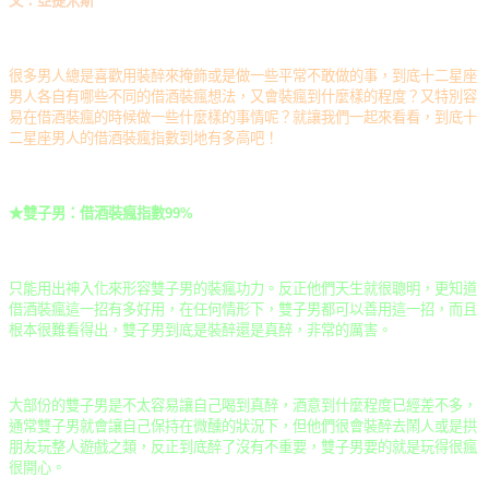
文：亞提米斯
很多男人總是喜歡用裝醉來掩飾或是做一些平常不敢做的事，到底十二星座
男人各自有哪些不同的借酒裝瘋想法，又會裝瘋到什麼樣的程度？又特別容
易在借酒裝瘋的時候做一些什麼樣的事情呢？就讓我們一起來看看，到底十
二星座男人的借酒裝瘋指數到地有多高吧！
★雙子男：借酒裝瘋指數99%
只能用出神入化來形容雙子男的裝瘋功力。反正他們天生就很聰明，更知道
借酒裝瘋這一招有多好用，在任何情形下，雙子男都可以善用這一招，而且
根本很難看得出，雙子男到底是裝醉還是真醉，非常的厲害。
大部份的雙子男是不太容易讓自己喝到真醉，酒意到什麼程度已經差不多，
通常雙子男就會讓自己保持在微醺的狀況下，但他們很會裝醉去鬧人或是拱
朋友玩整人遊戲之類，反正到底醉了沒有不重要，雙子男要的就是玩得很瘋
很開心。