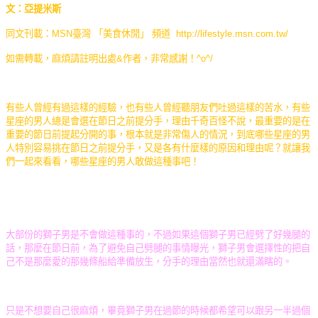
文：亞提米斯
同文刊載：MSN臺灣 「美食休閒」 頻道 http://lifestyle.msn.com.tw/
如需轉載，麻煩請註明出處&作者，非常感謝！^o^/
有些人曾經有過這樣的經驗，也有些人曾經聽朋友們吐過這樣的苦水，有些
星座的男人總是會選在節日之前提分手，理由千奇百怪不說，最重要的是在
重要的節日前提起分開的事，根本就是非常傷人的情況，到底哪些星座的男
人特別容易挑在節日之前提分手，又是各有什麼樣的原因和理由呢？就讓我
們一起來看看，哪些星座的男人敢做這種事吧！
大部份的獅子男是不會做這種事的，不過如果這個獅子男已經劈了好幾腿的
話，那麼在節日前，為了避免自己劈腿的事情曝光，獅子男會選擇性的把自
己不是那麼愛的那幾條船給準備放生，分手的理由當然也就還滿瞎的。
只是不想要自己很麻煩，畢竟獅子男在過節的時候都希望可以跟另一半過個