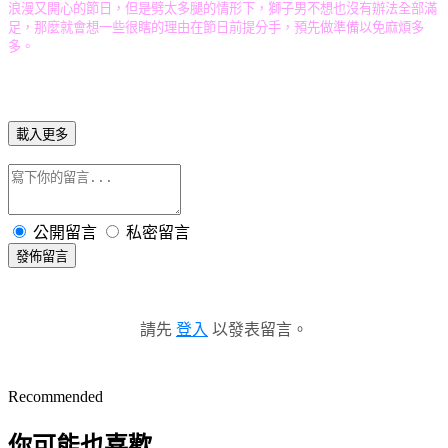
浪漫又開心的節日，但是劈太多腿的情形下，獅子男不想也沒有辦法全部滿
足，那麼就會想一些很瞎的理由在節日前提分手，預先做準備以免麻煩多
多。
載入更多
公開留言
私密留言
發佈留言
請先
登入
以發表留言。
Recommended
你可能也喜歡