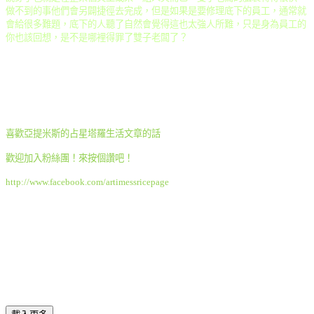
做不到的事他們會另闢捷徑去完成，但是如果是要修理底下的員工，通常就
會給很多難題，底下的人聽了自然會覺得這也太強人所難，只是身為員工的
你也該回想，是不是哪裡得罪了雙子老闆了？
喜歡亞提米斯的占星塔羅生活文章的話
歡迎加入粉絲團！來按個讚吧！
http://www.facebook.com/artimessricepage