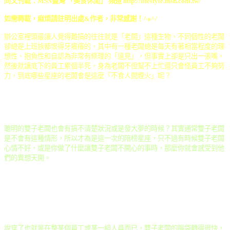
同文刊載：MSN臺灣 「美食休閒」 頻道 http://lifestyle.msn.com.tw/
如需轉載，麻煩請註明出處&作者，非常感謝！^o^/
辦公室裡頭最讓人覺得難搞的往往就是「老闆」這種生物，不同個性的老闆
卻總是上班族都恨得牙癢癢的，其中有一種老闆總是每天有著相當程度的理
想性、抱負性和自認為非常有條理的「遠見」，但事實上卻是只出一張嘴，
然後就讓底下的員工累個半死，身為老闆不但幫不上忙還只會怪員工不夠努
力，到底哪些星座的老闆會是這麼「不食人間煙火」呢？
聰明的雙子老闆也會有搞不清楚狀況或是發大夢的時候？其實通常雙子老闆
是不會有這種情形，所以才為是這一次的陪榜星座，只不過有時候雙子老闆
心情不好，或是你做了什麼讓雙子老闆不開心的事時，那麼你就會感受到他
們的異想天開。
說穿了也就是在整某個員工或某一組人員而已，雙子老闆的腦袋轉得很快，