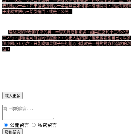
口，一次又一次的去測試另一半的容忍極限到哪邊，再以哀求或是一些歪理
去打動另一半，如果發現這個另一半是無論如何都不會離開時，那麼有的獅
子座就會把小三給引進門，或是半公開。
當然這就得看獅子座的另一半容忍程度到哪邊，如果正宮和小三不介意
三人行，那麼還可能就同住屋簷下，心更大點的獅子座更會希望自己可以多
個小四小五小六，只能說如果獅子座的粗心可能就是一種對對方容忍度的測
試。
載入更多
公開留言
私密留言
發佈留言