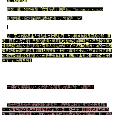
文：亞提米斯
同文刊載：MSN臺灣 「女性時尚」頻道 http://fashion.msn.com.tw/
如需轉載，麻煩請註明出處&作者，非常感謝！^o^/
這一回來談談星座人性當中比較壞心眼、有心機或該說是惡劣的那一面
吧！很多人為了守住目前的感情，就算偷吃也會記得擦嘴巴，不敢留任何的
蛛絲馬跡讓情人抓到把柄，有些人卻是會留下了不該有的痕跡、讓另一半有
機會能追著這些線索抓到偷吃的證據。不過，這種不小心，究竟是故意要用
這種方式逼走現在的情人，還是更有其他的打算呢？跟著亞提米斯從星座的
角度一起來看看吧！
一開始可能是粗心，之後恐怕就是有心想要把小三迎進門。
獅子座本身就是個有點粗心的星座，往往有時候當他們樂不思蜀的時
候，就會把很多該注意的細節給忘記掉，加上獅子座一談戀愛就會眉飛色
舞，整個人精神都來了，偷吃小三的時候更是會渾然忘我的精神一振，也許