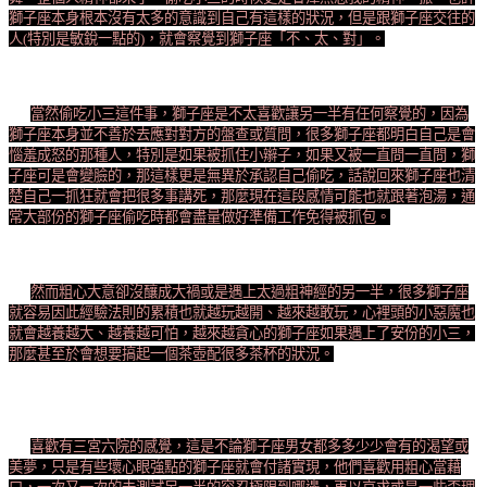
獅子座本身根本沒有太多的意識到自己有這樣的狀況，但是跟獅子座交往的
人(特別是敏銳一點的)，就會察覺到獅子座「不、太、對」。
當然偷吃小三這件事，獅子座是不太喜歡讓另一半有任何察覺的，因為
獅子座本身並不善於去應對對方的盤查或質問，很多獅子座都明白自己是會
惱羞成怒的那種人，特別是如果被抓住小辮子，如果又被一直問一直問，獅
子座可是會變臉的，那這樣更是無異於承認自己偷吃，話說回來獅子座也清
楚自己一抓狂就會把很多事講死，那麼現在這段感情可能也就跟著泡湯，通
常大部份的獅子座偷吃時都會盡量做好準備工作免得被抓包。
然而粗心大意卻沒釀成大禍或是遇上太過粗神經的另一半，很多獅子座
就容易因此經驗法則的累積也就越玩越開、越來越敢玩，心裡頭的小惡魔也
就會越養越大、越養越可怕，越來越貪心的獅子座如果遇上了安份的小三，
那麼甚至於會想要搞起一個茶壺配很多茶杯的狀況。
喜歡有三宮六院的感覺，這是不論獅子座男女都多多少少會有的渴望或
美夢，只是有些壞心眼強點的獅子座就會付諸實現，他們喜歡用粗心當藉