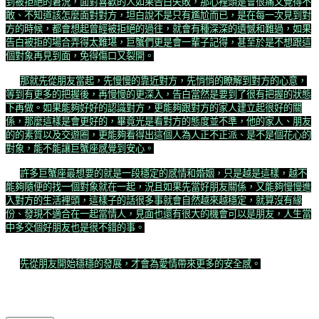
到被拒絕的窘況，面對喜歡的人如果告白失敗，那心裡頭是會很痛又覺得不
敢、不知道該怎麼面對對方，坦白說不是只有尷尬而已，是在每一次見到對
方的時候，都會想起曾經被拒絕的過往，就會有種深深的遺憾和難過，如果
告白被拒的場合弄得太難堪，巨蟹們更是會一輩子記得，甚至於是不想跟這
個對象再見到面，免得傷口又裂開。
那就先從朋友當起，先慢慢的靠近對方，先悄悄的瞭解到對方的心意，
等到有更多的把握後，再慢慢的更深入，告白當然是要到了很有把握的狀態
下再做。如果能夠好好的認識對方，更能夠跟對方的家人建立起很好的關
係，那麼這樣是會更好的，畢竟光是看對方的態度並不準，他的家人、朋友
的的素質以及交遊圈，更能夠看得出這個人為人正不正派、是不是個花心的
對象，能不能讓巨蟹座感覺到安心。
許多巨蟹座最想要的就是一段穩定的感情和婚姻，只是越是這樣，越不
能夠隨便的找一個對象就在一起，況且如果先當好朋友關係，又能夠慢慢進
入對方的生活裡頭，這樣子的話很多事就會自然越來越穩定，就算沒有緣
份、發現不適合在一起當情人，見面也還有很大的機會可以是朋友，人生當
中多交個好朋友也是很不錯的事。
先從朋友開始穩穩的發展，才會為愛情帶來更多的安全感。