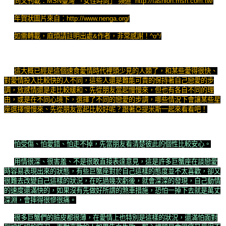
同文刊載：MSN臺灣 「女性時尚」 頻道 http://fashion.msn.com.tw/
年賀狀圖片來自：http://www.nenga.org/
如需轉載，麻煩請註明出處&作者，非常感謝！^o^/
這大概已經是這個速食愛情時代裡頭少見的人類了，和某些愛得很快、
對愛情投入比較快的人不同，這些人還是難能可貴的保持著自己戀愛的步
調，放感情還是走比較緩和、先從朋友當起慢慢來，但也有各自不同的理
由，或是在不同心境下，選擇了不同的戀愛的步調，哪些情況下會讓某些星
座選擇慢慢來、先從朋友當起比較好呢？跟著亞提米斯一起來看看吧！
怕受傷、怕愛錯、怕走不掉，先當朋友看清楚彼此的個性比較安心。
用情很深、很害羞、不是很敢直接表達意見，這是許多巨蟹座在談戀愛
時容易表現出來的狀態，有些巨蟹座對於自己這樣的態度並不太喜歡，卻又
很難去改變自己這樣的狀況，在吃過幾次虧後，就會深深的發現，自己動情
的速度還滿快的，如果沒有先做好所謂的煞車措施，恐怕一掉下去就是萬丈
深淵，會摔得很慘很痛。
很多巨蟹們的臉皮都很薄，在愛情上也特別是這樣的狀況，還滿怕面對