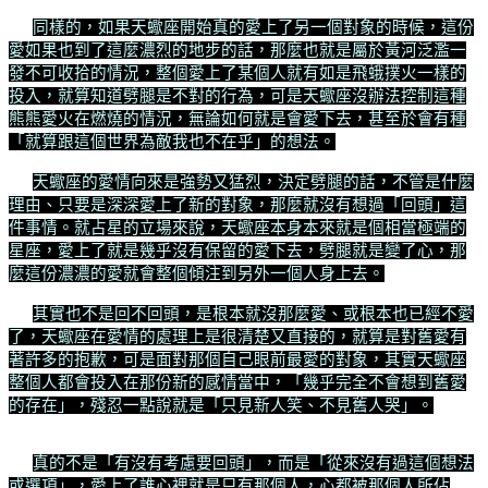
同樣的，如果天蠍座開始真的愛上了另一個對象的時候，這份
愛如果也到了這麼濃烈的地步的話，那麼也就是屬於黃河泛濫一
發不可收拾的情況，整個愛上了某個人就有如是飛蛾撲火一樣的
投入，就算知道劈腿是不對的行為，可是天蠍座沒辦法控制這種
熊熊愛火在燃燒的情況，無論如何就是會愛下去，甚至於會有種
「就算跟這個世界為敵我也不在乎」的想法。
天蠍座的愛情向來是強勢又猛烈，決定劈腿的話，不管是什麼
理由、只要是深深愛上了新的對象，那麼就沒有想過「回頭」這
件事情。就占星的立場來說，天蠍座本身本來就是個相當極端的
星座，愛上了就是幾乎沒有保留的愛下去，劈腿就是變了心，那
麼這份濃濃的愛就會整個傾注到另外一個人身上去。
其實也不是回不回頭，是根本就沒那麼愛、或根本也已經不愛
了，天蠍座在愛情的處理上是很清楚又直接的，就算是對舊愛有
著許多的抱歉，可是面對那個自己眼前最愛的對象，其實天蠍座
整個人都會投入在那份新的感情當中，「幾乎完全不會想到舊愛
的存在」，殘忍一點說就是「只見新人笑、不見舊人哭」。
真的不是「有沒有考慮要回頭」，而是「從來沒有過這個想法
或選項」，愛上了誰心裡就是只有那個人，心都被那個人所佔