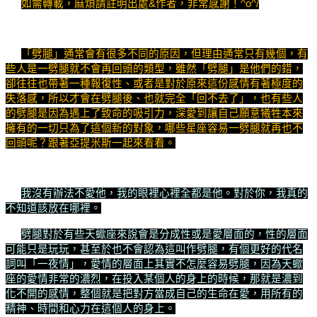
如需轉載，麻煩請註明出處&作者，非常感謝！^o^/
「劈腿」通常會有很多不同的原因，但理由通常只有幾個，有
些人是一劈腿就不會再回頭的類型，雖然「劈腿」是他們的錯，
卻往往也帶著一種報復性、或者是對於原來這份感情有著極度的
失落感，所以才會在劈腿後、也就完全「回不去了」，也有些人
的劈腿是因為遇上了致命的吸引力，深愛到讓自己願意犧牲本來
擁有的一切只為了這個新的對象，哪些星座容易一劈腿就再也不
回頭呢？跟著亞提米斯一起來看看。
我沒有辦法不愛他，我的眼裡心裡全都是他。對於你，我真的
不知道該放在哪裡。
劈腿對於有些天蠍座來說會是分成性或是愛層面的，性的層面
可能只是玩玩，甚至於也不會認為這叫作劈腿，有個更好的代名
詞叫「一夜情」，愛情的層面上其實不怎麼容易劈腿，因為天蠍
座的愛情非常的濃烈，在投入某個人的身上的時候，那就是濃到
化不開的感情，整個就是把對方當成自己的生命在愛，用所有的
精神、時間和心力在這個人的身上。