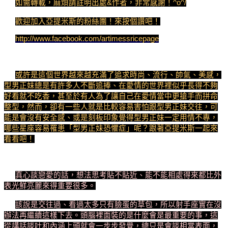
如需轉載，麻煩請註明出處&作者，非常感謝！^o^/
歡迎加入亞提米斯的粉絲團！來按個讚吧！
http://www.facebook.com/artimessricepage
或許是這個世界越來越充滿了追求時尚、流行、帥氣、美感，
型男正妹總是有許多人不斷追捧、在愛情的世界裡似乎長得不夠
好看就不吃香，甚至於有人為了讓自己在愛情當中更搶手而拼命
整型，然而，卻有一些人就是比較容易害怕跟型男正妹交往，可
能是會沒有安全感、或是刻板印象覺得型男正妹一定用情不專，
哪些星座容易罹患「型男正妹恐懼症」呢？跟著亞提米斯一起來
看看吧！
真心談戀愛的話，想法思考貼不貼近、能不能相處得來都比外
表光鮮亮麗來得重要很多。
該說是交往過、看過太多只有臉蛋的草包，所以射手座實在沒
辦法再繼續這樣下去。頭腦裡面裝的是什麼會是最重要的事，這
從講話談吐和內涵上頭就會一步步發覺，總只是會談相當表面，