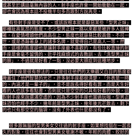
或甚至於講話毫無內容的人，射手座也許會一開始衝動在一起，
卻也會因為根本話不投機半句多而跟對方說再見。
有些射手座是受不了、或該說根本就是厭惡某些「型男正妹」
那種趾高氣昂的態度。不少型男正妹一路以來都是被許多人追捧
著，在愛情裡頭他們高高在上，態度也就容易比較高傲、不可一
世，或是憑藉著身上的諸多名牌，就覺得自己是高人一等。然
而，這樣的態度卻也是讓射手座最不喜歡的，有些比較直接的射
手座是會毫不留情的、近乎找麻煩式的去教訓、去「洗型男正妹
的臉」，不過就是好看了一點，沒必要大頭症到這種地步。
射手座是很有想法的，只是往往他們的太樂觀又白目的態度都
掩蓋住了他們智慧的光芒。許多射手座都很清楚，「外表是一時
的、內涵才是一輩子的」，並不是說長得好看有罪，而是天生好
看的人也該多看點書，否則就只是空空的只具有好看的外貌，這
對射手座來說還滿空虛的，因為不少射手座也當過玩咖，型男正
妹恐怕也經手不少，幾年前是型男正妹、幾年後光芒散去，剩下
的也只有那空空的腦袋，沒有了外表也什麼都沒有了。
很多跟無腦的型男美女交往過的射手座，如果想找個在一起長
久的對象，往往也會對型男美女敬謝不敏，年輕的肉體、姣好的