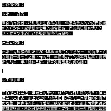
◎愛情婚姻：
未婚、單身者：
單身的肖豬者、特別是女生容易在這一年因為貴人的介紹而認識
新的好對象，感情穩定發展的機會很高；而如果已經有情人的
話，女生要小心自己身邊的爛桃花有點多。
已婚者婚姻：
已婚生肖屬豬的朋友在2014年裡頭要特別注意另一半的健康。而
在農曆十月七日之後，你的另一半撞爛桃花的機率有點高，要想
辦法幫另一半排除這些野花野草免得因此影響婚姻。
◎工作事業：
工作運大概是這一年最差的部份，雖然也是有升職的機會，但是
因為小人很多，加上這些小人總是把目標對準生肖屬豬的你拼了
命攻擊，這也使得你工作職場上總是問題很多。而上司霸道跋扈
的機會很高，所以可說是壓力重重，要多利用這一年的聰明智慧