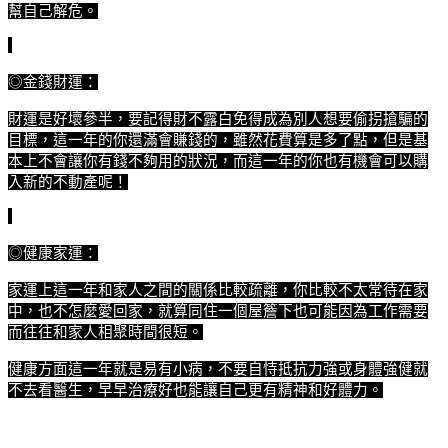
幫自己解危。
◎金錢財運：
財運是好壞參半，要記得財不露白免得成為別人想要偷拐搶騙的
目標，這一年的你還滿會賺錢的，雖然花費算是多了點，但是基
本上不會讓你有錢不夠用的狀況，而這一年的你也有機會可以購
入新的不動產呢！
◎健康家運：
家運上這一年和家人之間的關係比較疏離，你比較不太常待在家
中，也不怎麼愛回家，就算同住一個屋簷下也可能因為工作需要
而往往和家人相聚時間很短。
健康方面這一年就是易有小病，不要自恃抵抗力強或身體強健就
不去看醫生，早早治療好也能讓自己更有精神和好體力。