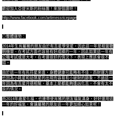
歡迎加入亞提米斯的粉絲團！來按個讚吧！
http://www.facebook.com/artimessricepage
◎整體運勢：
2014
年生肖屬豬的朋友由於有吉星學堂星，因此這一年是相當聰
明機靈、在考試方面也容易有好成績的一年，因此如果這一年有
公職考試或是大考，在考運很好的情況下，表現上應該會很不
錯。
由於這一年有死符星來逢，身體健康可能略有不佳，而財運方面
也因為小耗星和劫煞星的出現而容易有小破財的跡象，不過這一
年因為有吉星月德相幫，基本上是都能夠逢凶化吉，不會有太不
良的情況。
而2014年歲星化福，也連帶使肖豬的朋友福氣滿身，好好運用這
一年的好福氣，會讓屬豬的朋友這一年更加順心如意呢！