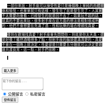
一部份來說，射手座可以接受性愛只是幾個晚上單純的肉體關
係和愉悅，也單單就只有這樣，發生完了就是發生完了，人其實
不太需要向後看、已經發生的就是回不去了，如果玩不起的話，
就真的不要出來玩，很多射手座在這方面的想法是相對很成熟
的，他們不會想要在充滿了酒、性和玩樂的場合裡頭找真愛。
傻到在歡場找真愛？射手座會先問問你，到底是你太天真，還
是好傻？雖然酒喝得多了點，但射手座的腦袋還滿清楚的，真愛
不會在一個晚上就決定，性愛卻是只需要五分鐘就可以決定要跟
誰共渡良宵。這一點，射手們很瞭。
載入更多
公開留言
私密留言
發佈留言