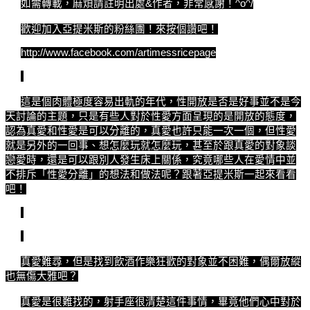
如需轉載，麻煩請註明出處&作者，非常感謝！^o^/
歡迎加入亞提米斯的粉絲團！來按個讚吧！
http://www.facebook.com/artimessricepage
這是個肉體極度容易出軌的年代，性開放是否是好事並不是今
天討論的主題，只是有些人對於性愛方面呈現的是開放的態度，
認為真愛和性愛是可以分離的，真愛也許只能一次一個，但性愛
就是另外的一回事、想怎麼玩就怎麼玩，甚至於跟真愛的對象談
戀愛時，還是可以跟別人發生床上關係，究竟哪些人在愛情中並
不排斥「性愛分離」的想法和做法呢？跟著亞提米斯一起來看看
吧！
真愛難尋，但是找到飲酒作樂狂歡的對象並不困難，偶爾放縱
也無傷大雅吧？
真愛是很難找的，射手座很清楚這件事情，畢竟他們心中對於