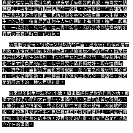
真愛的標準其實還挺高的，很多射手座想要的真愛，是需要在精
神層面上與射手座有相當程度的一致性，不是單純只有興趣相幅
或是想法相近這麼簡單，包括對很多事情的價值觀、人生觀、人
生上的規劃，還有是否能夠在人生的藍圖上有共識，進而一起進
步、一起成長。只不過，這其實不容易，因為要找到這樣的對象
真的很需要花時間、花力氣。
這是個很愛玩、很敢玩又很熱情的星座，出來玩有時候就是求
刺激，在現代這個到處都有夜店可以續攤玩不停的時代，出來玩
本來就不是男生的權利，不少射手女也玩得很開，酒後亂性好像
也不是太過負面的話題，似乎只要你情我願就好。現在這個時
代，許多射手座對這方面也看得很開，總而言之就是玩得開心就
好，性愛是種衝動、也是種當下好像愛上對方的一種熱情，或者
是酒醉當下的一種失焦與迷離。
向來很多射手座就不拘小節，如果單純只是飲酒作樂的話，那
麼太過拘泥小節和太在意些小事情的話，怎麼可能會玩得開心。
有些射手座也很前衛，或者說對於性方面本來就是比較開放的路
線，也認為性愛這件事不見得要建立在真愛的基礎上，性愛是種
衝動、真愛是長久的事情，沒有真愛的前提、性愛仍然是可以獨
立存在的事情。