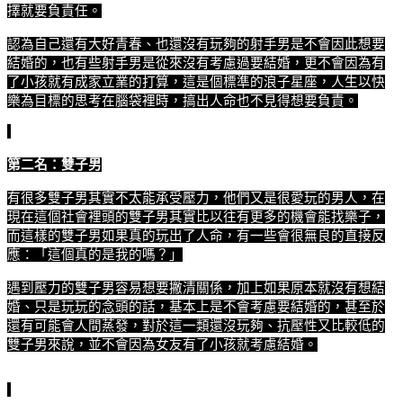
擇就要負責任。
認為自己還有大好青春、也還沒有玩夠的射手男是不會因此想要
結婚的，也有些射手男是從來沒有考慮過要結婚，更不會因為有
了小孩就有成家立業的打算，這是個標準的浪子星座，人生以快
樂為目標的思考在腦袋裡時，搞出人命也不見得想要負責。
第二名：雙子男
有很多雙子男其實不太能承受壓力，他們又是很愛玩的男人，在
現在這個社會裡頭的雙子男其實比以往有更多的機會能找樂子，
而這樣的雙子男如果真的玩出了人命，有一些會很無良的直接反
應：「這個真的是我的嗎？」
遇到壓力的雙子男容易想要撇清關係，加上如果原本就沒有想結
婚、只是玩玩的念頭的話，基本上是不會考慮要結婚的，甚至於
還有可能會人間蒸發，對於這一類還沒玩夠、抗壓性又比較低的
雙子男來說，並不會因為女友有了小孩就考慮結婚。