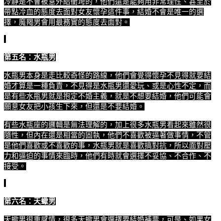
冷靜是不會被意外給衝垮的，他們還是能夠用非常理性、甚至於
帶點冷血的態度去面對女友懷孕這件事，結婚不會是唯一的選
擇，魔羯男會用最務實的態度去面對。
第五名：水瓶男
水瓶男本身是走比較奇怪的路線，他們會覺得懷孕不見得就要結
婚才算是一種負責，不見得是水瓶男還愛玩、或是心性不定，而
是有些水瓶男就是抱定不婚主義，就是不想要結婚，他們可能會
願意女友把小孩生下來，但還是不要結婚。
有些水瓶座的邏輯是無法理解的，加上很多水瓶男看起來雖然很
隨性，但內在還是相當的固執，他們不喜歡被逼著做事情，不管
是他們喜歡或不喜歡的事，水瓶男就是喜歡搞對抗，所以面對壓
力和逼迫的事情來臨時，他們有時就會選擇不妥協、不合作、不
接受。
第六名：天蠍男
天蠍男很重感情，很多天蠍男會選擇要結婚補票，可是、如果女