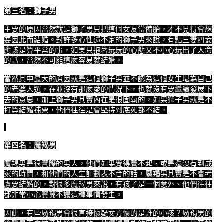
第三名：獅子男
主要的原因當然就是獅子男只把這個女友當備胎，才不見得會想
要因此而結婚。對許多心性還不定的獅子男來說，有點三妻四妾
應該是算平常的事，如果只抱著玩玩的心態又不小心玩出了人命
的話，當然不可能這麼容易就結婚。
當然其中最大的原因就是這個獅子男並不認為這個女生堪為自己
的老婆人選，在並沒有那麼愛的情況下，也就沒有要繼續發展下
去的意思，加上獅子男其實內在是很固執的，如果獅子男就是不
打算結婚補票，他們往往是會堅持到底死都不結。
第四名：魔羯男
魔羯男是很實際的男人，他們如果覺得養不起、或是還沒有到成
家的時間，和他們的人生計劃表不合的話，魔羯男其實是不會考
慮要結婚的，對很多魔羯男來說，有孩子是一個意外、他們往往
都非常小心翼翼不讓這種事情發生。
因此，有些魔羯男會很直接懷疑女方懷的是誰的小孩？魔羯男的