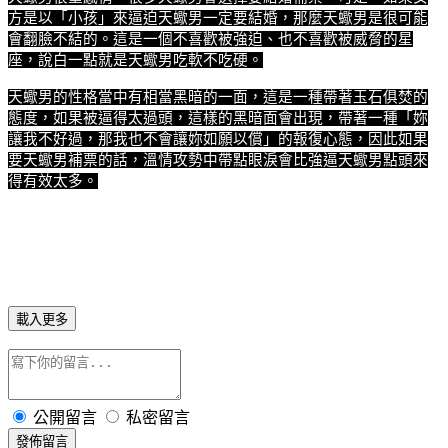
方是以「小孩」來逼迫天蠍男一定要結婚，那麼天蠍男是很可能
會翻臉不結的。這是一個不喜歡被強迫、也不喜歡被威脅的星
座，說白一點就是天蠍男吃軟不吃硬。
天蠍男的性格當中有相當黑暗的一面，這是一種帶著玉石俱焚的
態度，如果被逼得太過頭，這樣的黑暗面會出現，帶著一種「妳
讓我不好過，那我也不會讓妳如願以償」的報復心態，因此如果
要天蠍男補票的話，溫情攻勢中帶點眼淚會比強逼天蠍男點頭來
得有效太多。
載入更多
公開留言
私密留言
發佈留言