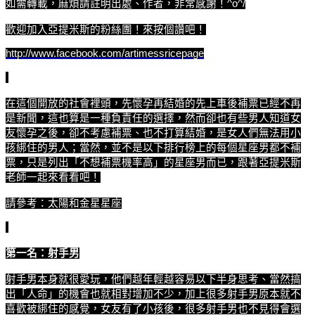
如需轉載，麻煩請註明出處、作者，非常感謝！^o^/
歡迎加入亞提米斯的粉絲團！來按個讚吧！
http://www.facebook.com/artimessricepage
在這個開放的社會裡頭，先懷孕再結婚的先上車後補票已經不再
是新聞，這也算是一種負責任的選擇，然而卻也有些男人知道女
友懷孕之後，卻不考慮補票、也不打算結婚，是女人們無法用小
孩綁住的男人；當然，並不是以下排行榜上的每個星座男都不補
票，只是列出「不想補票機率高」的星座男而已，跟著亞提米斯
老師一起來看看吧！
請參考：太陽和金星星座
第一名：射手男
射手男本身就很愛玩，他們越年輕越容易以下半身思考、當然搞
出「人命」的機會也就相對增加不少，加上很多射手男原本就不
喜歡被綁住的感覺，女友有了小孩後，很多射手男也不見得會選