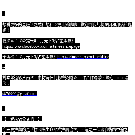
--
想看更多的星座話題或和想和亞提米斯聊聊，歡迎到我的粉絲團和部落格逛
逛！
粉絲團：《亞提米斯
+
月光下的占星塔羅》
https://www.facebook.com/artimessricepage
部落格：《月光下的占星塔羅》
http://artimess.pixnet.net/blog
--
對本頻道影片內容、素材有任何版權疑議
&
工作合作聯繫，歡迎
E-mail
洽
談：
s876060@gmail.com
--
【一起來做公益吧！】
今天要推薦的是「拼圖喵生命平權推廣協會」，這是一個流浪貓的中途之