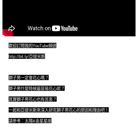
歡迎訂閱我的
YouTube
頻道
http://bit.ly/
亞提米斯
獅子男一定會花心嗎？
獅子男什麼時候最容易花心呢？
其實獅子男花心也有苦衷？
一起和亞提米斯來深入研究獅子男花心的原因和理由吧！
請參考：太陽
&
金星星座