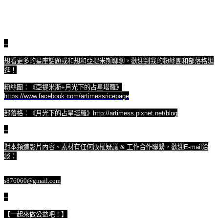
--
想看更多的星座話題或和想和亞提米斯聊聊，歡迎到我的粉絲團和部落格逛
逛！
粉絲團：《亞提米斯
+
月光下的占星塔羅》
https://www.facebook.com/artimessricepage
部落格：《月光下的占星塔羅》
http://artimess.pixnet.net/blog
--
對本頻道影片內容、素材有任何版權疑議
&
工作合作聯繫，歡迎
E-mail
洽
談：
s876060@gmail.com
--
【一起來做公益吧！】