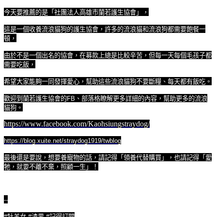
今天要推薦的是「社團法人高雄市蘭若護生協會」，
這是一個收養流浪貓狗的護生協會，許多的流浪貓和流浪狗都需要飽餐一
頓，
由於不是一個出名的協會，在募款上總是比較辛苦，但每一天每個毛孩子都
需要吃飯，
希望大家能夠一同發揮愛心，幫助這些流浪貓狗不要斷糧、每天都有飯吃。
歡迎到蘭若護生協會的
FB
、部落格瞭解更多詳細的內容，幫助更多的流浪
貓狗。
https://www.facebook.com/Kaohsiungstraydog/
https://blog.xuite.net/straydog1919/twblog
最後還是要說，想要養寵物的話，請記得「領養代替購買」，也請記得「愛
牠，就要不離不棄，照顧一生」！
--
#牡羊
女
#
渣男
#
記得訂閱