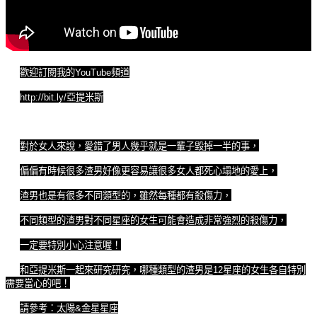
歡迎訂閱我的
YouTube
頻道
http://bit.ly/
亞提米斯
對於女人來說，愛錯了男人幾乎就是一輩子毀掉一半的事，
偏偏有時候很多渣男好像更容易讓很多女人都死心塌地的愛上，
渣男也是有很多不同類型的，雖然每種都有殺傷力，
不同類型的渣男對不同星座的女生可能會造成非常強烈的殺傷力，
一定要特別小心注意喔！
和亞提米斯一起來研究研究，哪種類型的渣男是
12
星座的女生各自特別
需要當心的吧！
請參考：太陽
&
金星星座