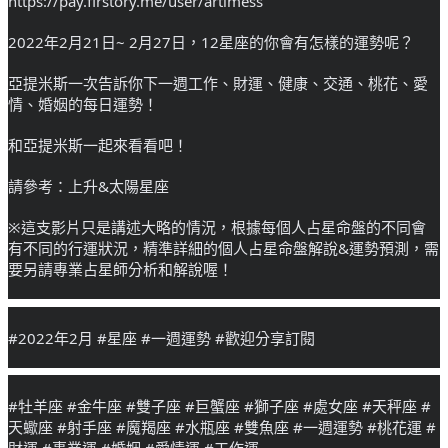
https://pay.firstory.me/user/artimess
2022年2月21日~ 2月27日，12星座的你會有怎樣的運勢呢？
亞提米斯一次告訴你下一週工作、財運、健康、交通、桃花、愛
情、婚姻的每日運勢！
和亞提米斯一起來看看吧！
請參考：上升&太陽星座
※這支影片只是講述大略的情況，根據每個人占星命盤的不同會
有不同的行運狀況，精準詳細的個人占星命盤解說&運勢預測，需
要另請專業占星師分析和解說喔！
#2022年2月
#星座
#一週運勢
#歡迎分享訂閱
#牡羊座
#金牛座
#雙子座
#巨蟹座
#獅子座
#處女座
#天秤座
#
天蠍座
#射手座
#魔羯座
#水瓶座
#雙魚座
#一週運勢
#桃花運
#