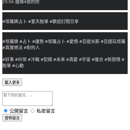
25:56 選擇4號的你
#塔羅牌占卜
#夏天脫單
#歡迎訂閱分享
#塔羅牌
#占卜
#運勢
#塔羅占卜
#愛情
#亞提米斯
#亞提玩塔羅
#真實想法
#對的人
#好事
#吵架
#冷戰
#犯錯
#未來
#真愛
#宇宙
#復合
#新戀情
#
脫單
#心動
載入更多
公開留言
私密留言
發佈留言